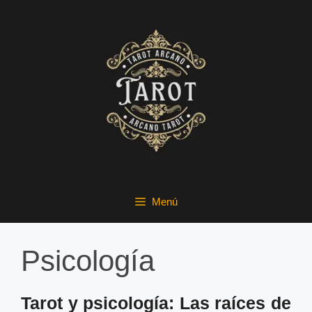
Menú
Psicología
Tarot y psicología: Las raíces de